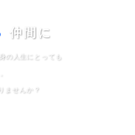
る
仲間に
身の人生にとっても
。
くりませんか？